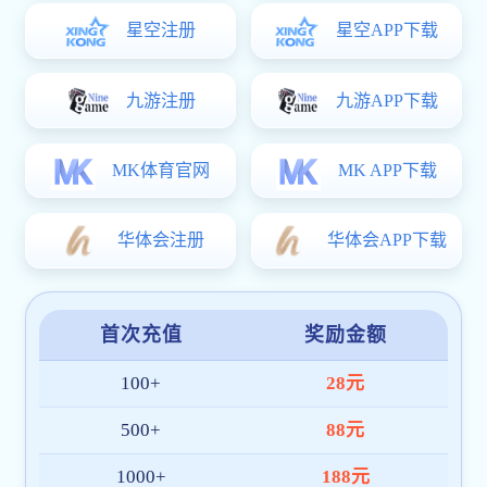
靠的服务体验。
截至目前，爱体育 已拥有超
100 万+
注册用户，服务网络覆
盖十余国家与地区，日均访问量持续增长，深受广大体育爱
好者喜爱。
我们将继续秉持“
技术创新、用户至上、安全高效
”的理念，
持续优化产品架构与内容体验，致力于成为全球领先的爱体
育网页版登录入口-爱体育(中国)平台。