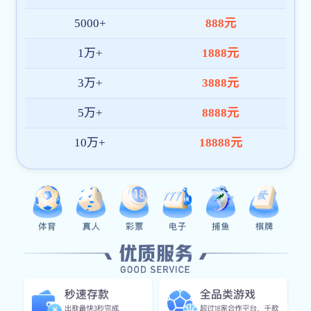
爱体育全站App
我们推出的原生应用覆盖体育、电竞等热门内容，支持赛事
查看、数据浏览与多端同步，结合高清直播与智能提醒，为