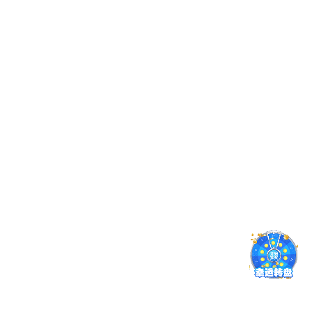
多因子登录、行为识
WAF规则、异常流量识
别、设备绑定
别、服务稳定性保障
安全核心
数据加密
行为审计
字段加密、权限分级、
关键操作日志、行为追
存储隔离
踪、风险溯源支持
新手上路 · 常见问题流程解答
从注册到观看赛事，常见使用疑问一次解答，助你快速上手 爱体